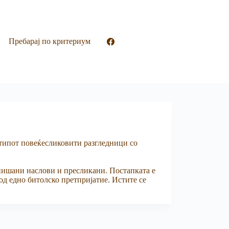
Пребарај по критериум
 типот повеќесликовити разгледници со
спишани наслови и пресликани. Постапката е
 од едно битолско претпријатие. Истите се