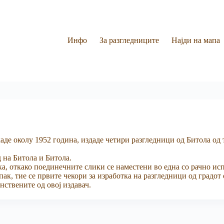
Инфо
За разгледниците
Најди на мапа
аде околу 1952 година, издаде четири разгледници од Битола од
 на Битола и Битола.
ка, откако поединечните слики се наместени во една со рачно и
пак, тие се првите чекори за изработка на разгледници од градот
нствените од овој издавач.