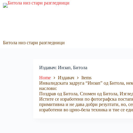
Skip
to
content
Битола низ стари разгледници
Издавач
Инзап, Битола
Home
Издавач
Items
Инвалидската задруга “Инзап” од Битола, нек
наслови:
Поздрав од Битола, Спомен од Битола, Изглед
Истите се изработени по фотографска постап
примитивна и не дава добри резултати, но, се
изработени во црно-бела техника и тие се еди