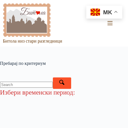
Skip
to
MK
content
Битола низ стари разгледници
Пребарај по критериум
Избери временски период: