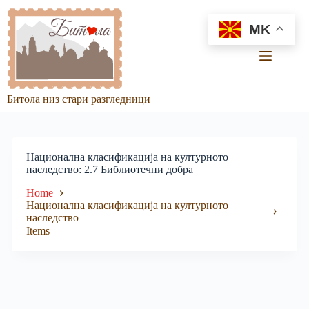
Skip
to
MK
content
Битола низ стари разгледници
Национална класификација на културното
наследство
2.7 Библиотечни добра
Home
Национална класификација на културното
наследство
Items