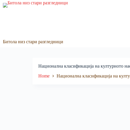
Skip
to
content
Битола низ стари разгледници
Национална класификација на културното на
Home
Национална класификација на култу