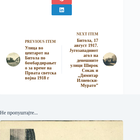
NEXT ITEM
Битола, 17
PREVIOUS ITEM
август 1917.
Улица во
Југозападниот
центарот на
агол на
Битола по
денешните
бомбардирањет
улици Широк
о за време на
Сокак и
Првата светска
„Димитар
војна 1918 г
Илиевски-
Мурато”
Не пропуштајте...