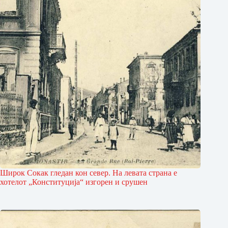
Широк Сокак гледан кон север. На левата страна е
хотелот „Конституција“ изгорен и срушен