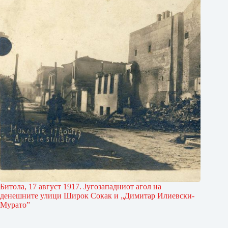
Битола, 17 август 1917. Југозападниот агол на
денешните улици Широк Сокак и „Димитар Илиевски-
Мурато”