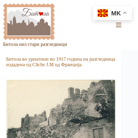
Skip
to
MK
content
Битола низ стари разгледници
Битола во урнатини во 1917 година на разгледница
издадена од Cliche J.M од Франција.