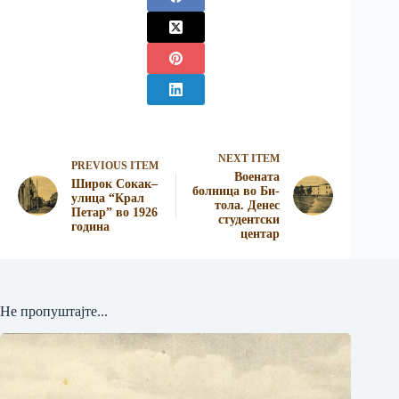
NEXT ITEM
PREVIOUS ITEM
Воената
Широк Сокак–
болница во Би­
улица “Крал
тола. Денес
Петар” во 1926
студентски
година
центар
Не пропуштајте...