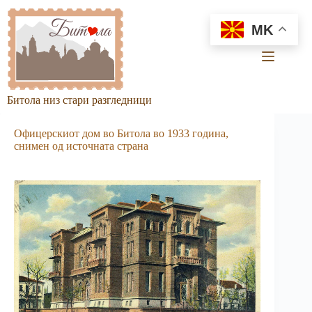
Skip
to
MK
content
Битола низ стари разгледници
Офицерскиот дом во Битола во 1933 година,
снимен од источната страна