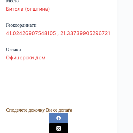
Место
Битола (општина)
Геокоординати
41.02426907548105
,
21.33739905296721
Ознаки
Офицерски дом
Споделете доколку Ви се допаѓа