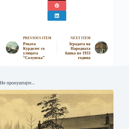
PREVIOUS ITEM
NEXT ITEM
Реката
Зградата на
Курделес со
Народната
улицата
банка во 1933
“Солунска”
година
Не пропуштајте...