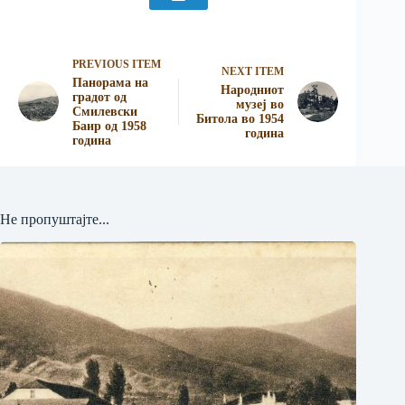
PREVIOUS ITEM
NEXT ITEM
Панорама на
Народниот
градот од
музеј во
Смилевски
Битола во 1954
Баир од 1958
година
година
Не пропуштајте...