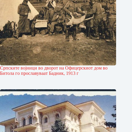
Српските војници во дво­рот на Офицерскиот дом во
Битола го про­славуваат Бадник, 1913 г