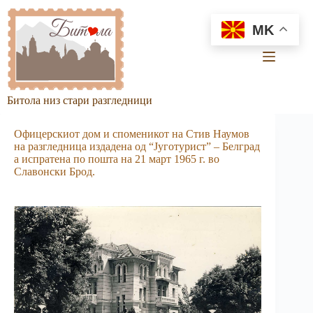
Skip
to
MK
content
Битола низ стари разгледници
Офицерскиот дом и споменикот на Стив Наумов
на разгледница из­дадена од “Југотурист” – Белград
а испратена по пошта на 21 март 1965 г. во
Славонски Брод.