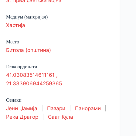
3. Прва светска војна
Медиум (материјал)
Хартија
Место
Битола (општина)
Геокоординати
41.03083514611161
,
21.333906944259365
Ознаки
Јени Џамија
|
Пазари
|
Панорами
|
Река Драгор
|
Саат Кула