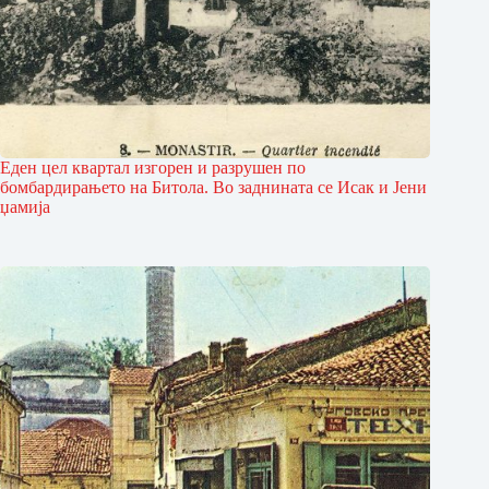
Еден цел квартал изгорен и разрушен по
бомбардирањето на Битола. Во заднината се Исак и Јени
џамија