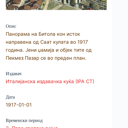
Опис
Панорама на Битола кон исток
направена од Саат кулата во 1917
година. Јени џамија и објек тите од
Пекмез Пазар се во преден план.
Издавач
Италијанска издавачка куќа (IPA CT)
Дата
1917-01-01
Временски период