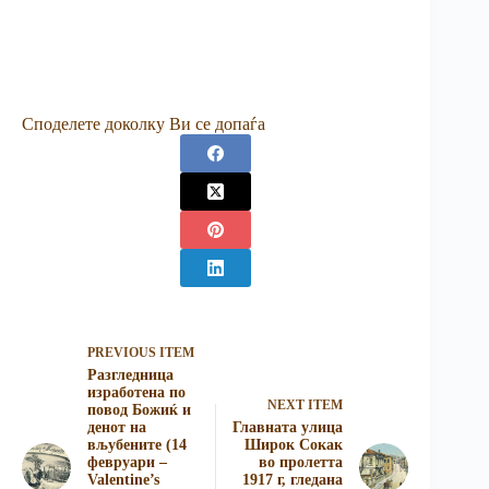
Споделете доколку Ви се допаѓа
PREVIOUS ITEM
Разгледница
изработена по
NEXT ITEM
повод Божиќ и
денот на
Главната улица
вљубените (14
Широк Сокак
февруари –
во пролетта
Valentine’s
1917 г, гледана