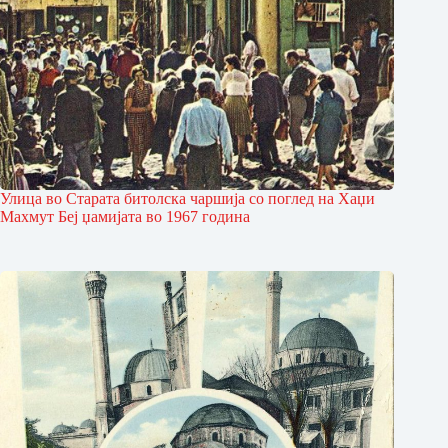
Улица во Старата битол­ска чаршија со поглед на Хаџи
Махмут Беј џамијата во 1967 година