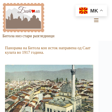
Skip
to
MK
content
Битола низ стари разгледници
Панорама на Битола кон исток направена од Саат
кулата во 1917 година.