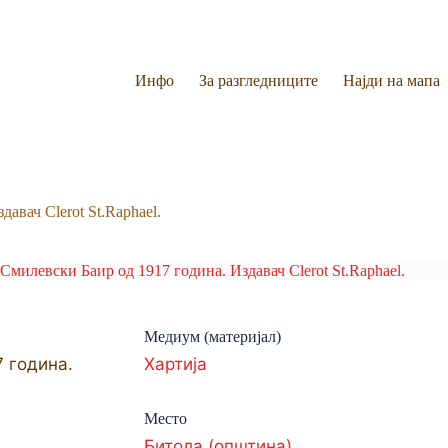
Инфо
За разгледниците
Најди на мапа
авач Clerot St.Raphael.
Медиум (материјал)
 година.
Хартија
Место
Битола (општина)