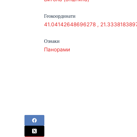
Геокоординати
41.04142648696278
,
21.333818389
Ознаки
Панорами