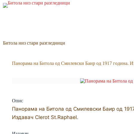
Skip
to
content
Битола низ стари разгледници
Панорама на Битола од Смилевски Баир од 1917 година. Изд
Опис
Панорама на Битола од Смилевски Баир од 1917
Издавач Clerot St.Raphael.
Издавач