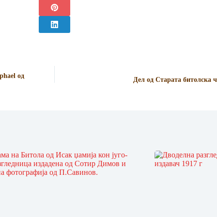
phael од
Дел од Старата битолска ч