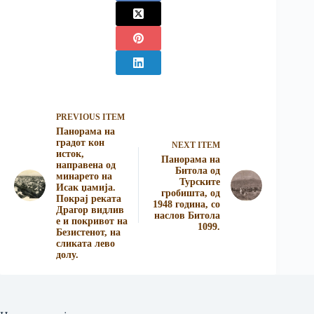
PREVIOUS ITEM
Панорама на
градот кон
NEXT ITEM
исток,
Панорама на
направена од
Битола од
минарето на
Турските
Исак џамија.
гробишта, од
Покрај реката
1948 година, со
Драгор видлив
наслов Битола
е и покривот на
1099.
Безистенот, на
сликата лево
долу.