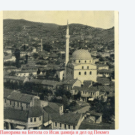
Панорама на Битола со Исак џамија и дел од Пекмез