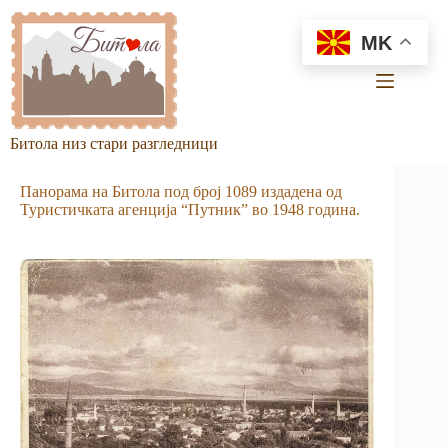
Skip
to
MK
content
Битола низ стари разгледници
Панорама на Би­тола под број 1089 из­дадена од
Туристичката агенција “Путник” во 1948 година.