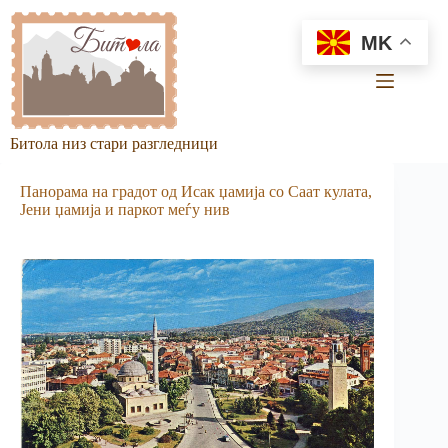
Skip
to
MK
content
Битола низ стари разгледници
Панорама на градот од Исак џамија со Саат кулата,
Јени џамија и паркот меѓу нив