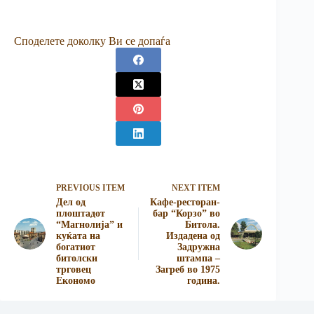
Споделете доколку Ви се допаѓа
PREVIOUS ITEM
NEXT ITEM
Дел од
Кафе-ресторан-
плоштадот
бар “Корзо” во
“Магнолија” и
Битола.
куќата на
Издадена од
богатиот
Задружна
битолски
штампа –
трговец
Загреб во 1975
Економо
година.