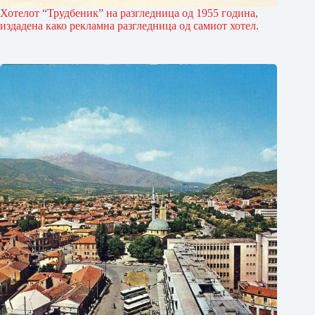
Хотелот “Трудбеник” на разгледница од 1955 година,
издадена како рекламна разгледница од самиот хотел.