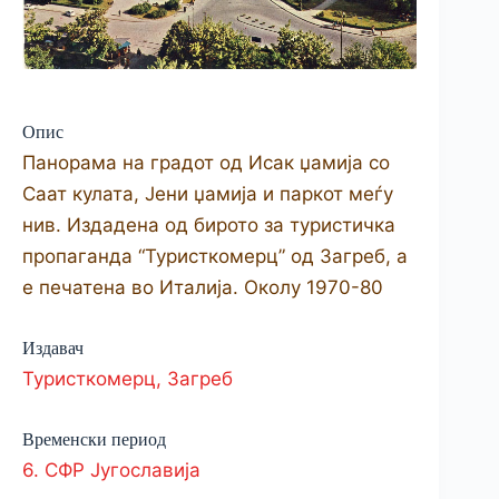
Опис
Панорама на градот од Исак џамија со
Саат кулата, Јени џамија и паркот меѓу
нив. Издадена од бирото за туристичка
пропаганда “Туристкомерц” од Загреб, а
е печатена во Италија. Околу 1970-80
Издавач
Туристкомерц, Загреб
Временски период
6. СФР Југославија