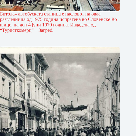
Битола– автобуската станица е насловот на оваа
разгледница од 1975 година испратена во Словенске Ко­
њице, на ден 4 јуни 1979 година. Издадена од
“Туристкомерц” – Загреб.