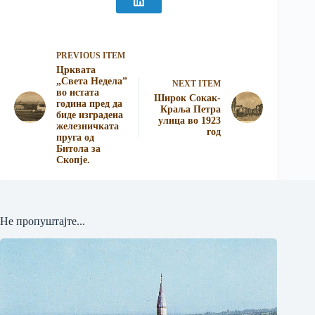
PREVIOUS ITEM
Црквата
„Света Недела”
NEXT ITEM
во истата
Широк Сокак-
година пред да
Краља Петра
биде изградена
улица во 1923
железничката
год
пруга од
Битола за
Скопје.
Не пропуштајте...