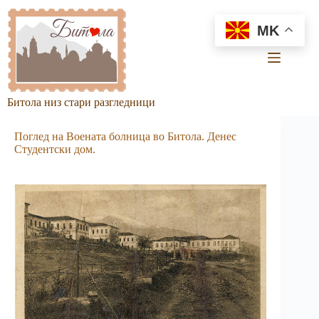
Skip
to
MK
content
Битола низ стари разгледници
Поглед на Воената болница во Битола. Денес
Студентски дом.