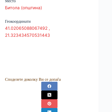
Место
Битола (општина)
Геокоординати
41.02065088067492
,
21.323434570531443
Споделете доколку Ви се допаѓа