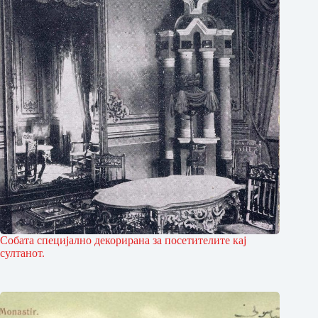
Собата специјално декорирана за посетителите кај
султанот.