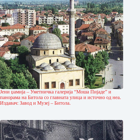
Јени џамија – Уметничка галерија “Моша Пијаде” и
панорама на Битола со глав­ната улица и источно од неа.
Из­давач: Завод и Музеј – Битола.