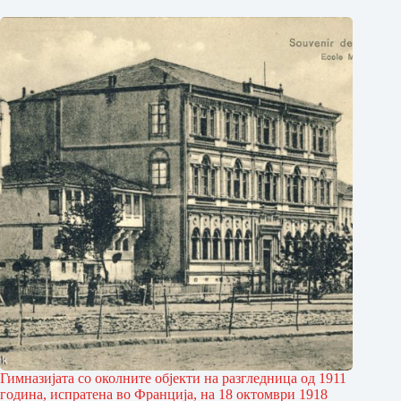
Гимназијата со околните објекти на разгледница од 1911
година, испратена во Франција, на 18 октомври 1918