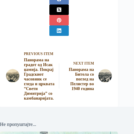
PREVIOUS ITEM
Панорама на
NEXT ITEM
градот од Исак
џамија. Покрај
Панорама на
Градскиот
Битола со
часовник се
поглед на
гледа и црквата
Пелистер во
“Свети
1940 година
Димитрија” со
камба­наријата.
Не пропуштајте...