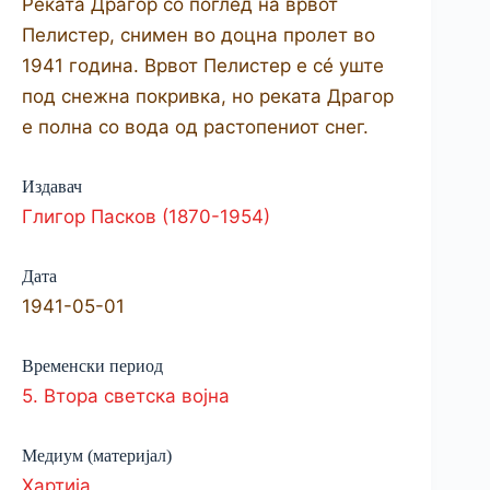
Реката Драгор со поглед на врвот
Пелистер, снимен во доцна пролет во
1941 година. Врвот Пелистер е сé уште
под снежна покривка, но реката Драгор
е полна со вода од растопениот снег.
Издавач
Глигор Пасков (1870-1954)
Дата
1941-05-01
Временски период
5. Втора светска војна
Медиум (материјал)
Хартија