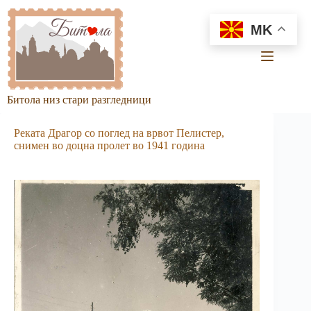
Skip
to
MK
content
Битола низ стари разгледници
Реката Драгор со поглед на врвот Пелистер,
снимен во доцна пролет во 1941 година