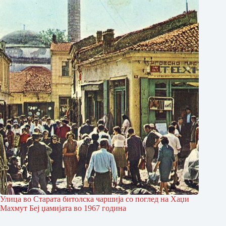
Улица во Старата битол­ска чаршија со поглед на Хаџи
Махмут Беј џамијата во 1967 година