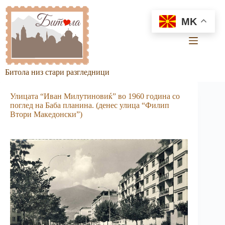
Skip
to
MK
content
Битола низ стари разгледници
Улицата “Иван Милутиновиќ” во 1960 година со
поглед на Баба планина. (денес улица “Филип
Втори Македонски”)