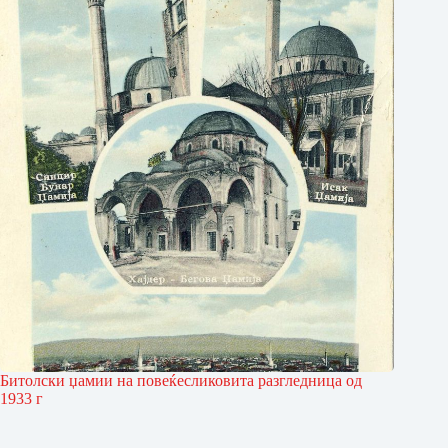
Битолски џамии на повеќесликовита разгледница од
1933 г