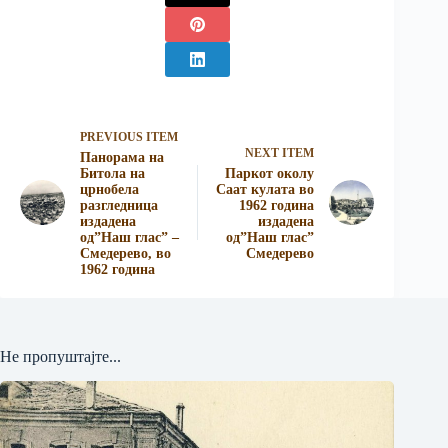
PREVIOUS ITEM
NEXT ITEM
Панорама на
Битола на
Паркот околу
црно­бела
Саат кулата во
разгледница
1962 година
издадена
издадена
од”Наш глас” –
од”Наш глас”
Смедерево, во
Смедерево
1962 година
Не пропуштајте...