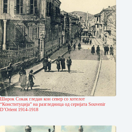
Широк Сокак гледан кон север со хотелот
“Конституција” на разгледница од серијата Souvenir
D’Orient 1914-1918