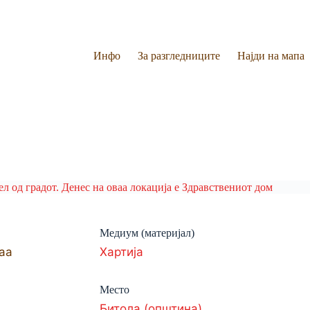
Инфо
За разгледниците
Најди на мапа
Медиум (материјал)
ваа
Хартија
Место
Битола (општина)