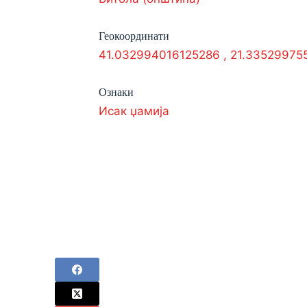
Геокоординати
41.032994016125286
,
21.33529975
Ознаки
Исак џамија