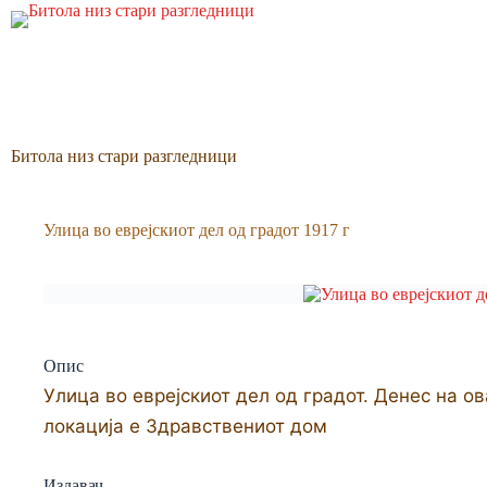
Skip
to
content
Битола низ стари разгледници
Улица во еврејскиот дел од градот 1917 г
Опис
Улица во еврејскиот дел од градот. Денес на о
локација е Здравствениот дом
Издавач