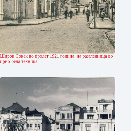
Широк Сокак во пролет 1921 година, на разгледница во
црно-бела техника