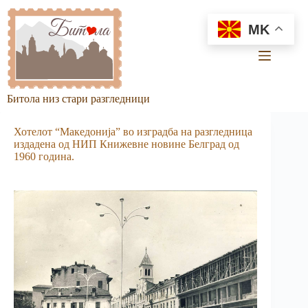
Skip
to
MK
content
Битола низ стари разгледници
Хотелот “Македонија” во изградба на разгледница
издадена од НИП Книжевне новине Белград од
1960 година.