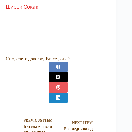
Широк Сокак
Споделете доколку Ви се допаѓа
PREVIOUS ITEM
NEXT ITEM
Битола е насло­
Разгледница од
вот на оваа