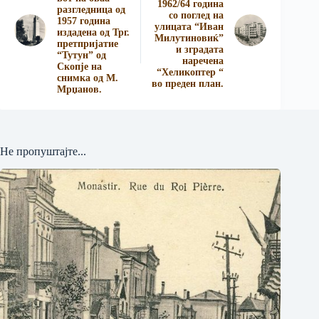
1962/64 година
разгледница од
со поглед на
1957 година
улицата “Иван
издадена од Трг.
Милутиновиќ”
претпријатие
и зградата
“Тутун” од
наречена
Скопје на
“Хеликоптер “
снимка од М.
во преден план.
Мрџанов.
Не пропуштајте...