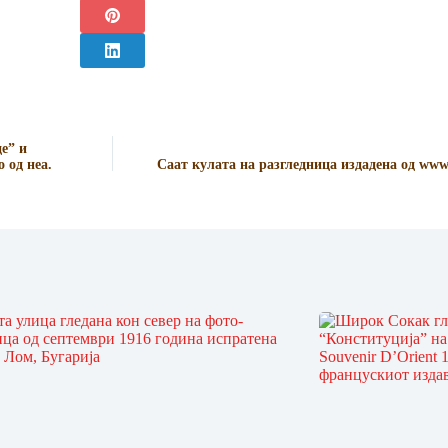
е” и
 од неа.
Саат кулата на разгледница издадена од www