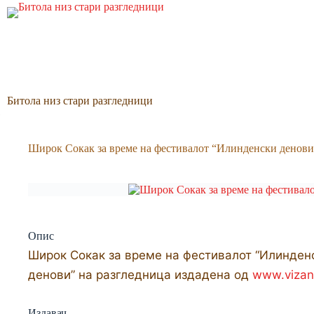
Skip
to
content
Битола низ стари разгледници
Широк Со­как за време на фестива­лот “Илинденски денови
Опис
Широк Со­как за време на фестива­лот “Илинден
денови” на разгледница издадена од
www.vizan
Издавач