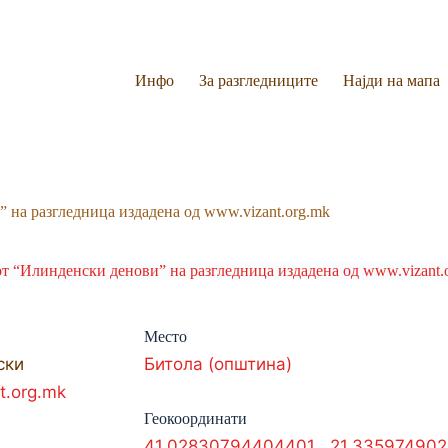
Инфо
За разгледниците
Најди на мапа
” на разгледница издадена од www.vizant.org.mk
Место
ски
Битола (општина)
t.org.mk
Геокоординати
41.02830794404401
,
21.33597490