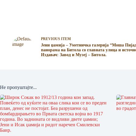
PREVIOUS ITEM
Јени џамија – Уметничка галерија “Моша Пијад
панорама на Битола со глав­ната улица и источно
Из­давач: Завод и Музеј – Битола.
Не пропуштајте...