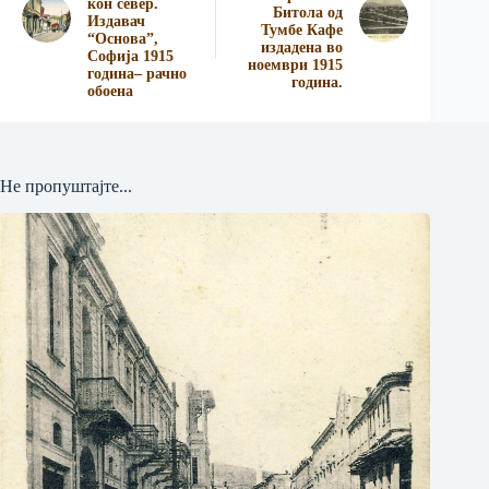
кон север.
Битола од
Издавач
Тумбе Кафе
“Основа”,
издадена во
Софија 1915
ноември 1915
година– рачно
година.
обоена
Не пропуштајте...