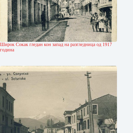
Широк Сокак гледан кон запад на разгледница од 1917
година