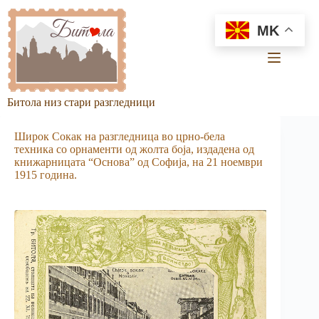
Skip
to
MK
content
Битола низ стари разгледници
Широк Сокак на разгледница во црно-бела
техника со орнаменти од жолта боја, издадена од
книжарницата “Основа” од Софија, на 21 ноември
1915 година.