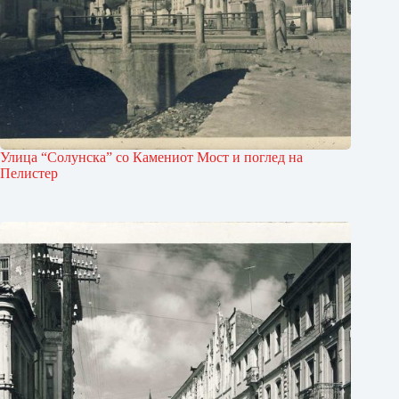
Улица “Солунска” со Каме­ниот Мост и поглед на
Пелистер