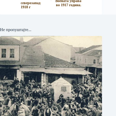
Воената управа
северозапад
во 1917 година.
1918 г
Не пропуштајте...