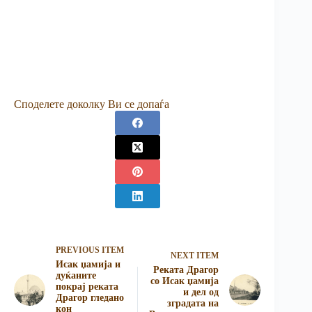
Споделете доколку Ви се допаѓа
PREVIOUS ITEM
NEXT ITEM
Исак џамија и
Реката Драгор
дуќаните
со Исак џамија
покрај реката
и дел од
Драгор гледано
зградата на
кон