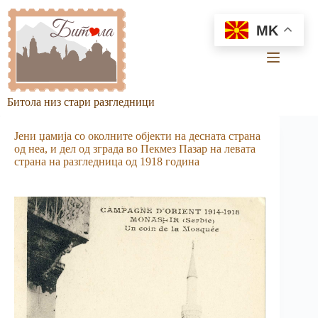
Skip
to
MK
content
Битола низ стари разгледници
Јени џамија со околните об­јекти на десната страна
од неа, и дел од зграда во Пекмез Пазар на левата
страна на разгледница од 1918 година