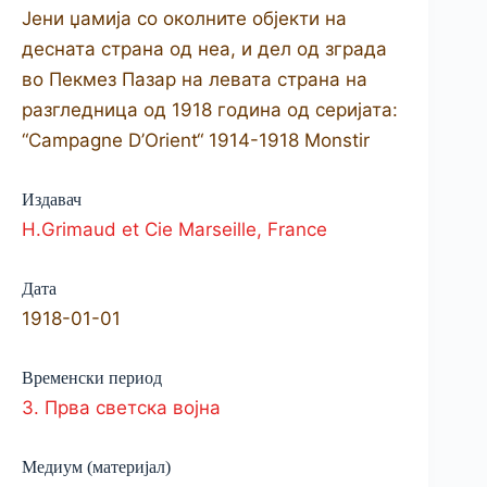
Јени џамија со околните об­јекти на
десната страна од неа, и дел од зграда
во Пекмез Пазар на левата страна на
разгледница од 1918 година од серијата:
“Campagne D’Orient“ 1914-1918 Monstir
Издавач
H.Grimaud et Cie Marseille, France
Дата
1918-01-01
Временски период
3. Прва светска војна
Медиум (материјал)