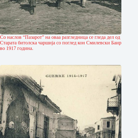
Со наслов “Пазарот” на оваа разгледница се гледа дел од
Старата битолска чаршија со поглед кон Смилевски Баир
во 1917 година.