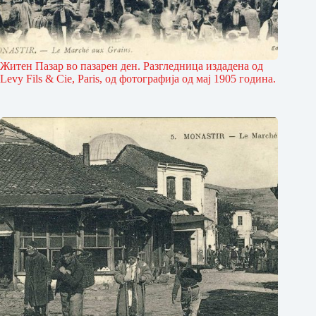
Житен Пазар во пазарен ден. Разгледница издадена од
Levy Fils & Cie, Paris, од фотографија од мај 1905 година.