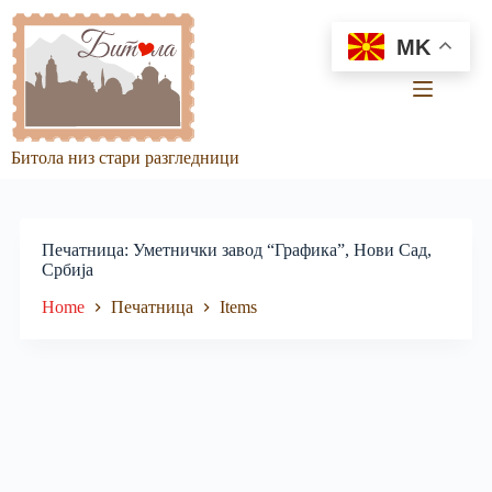
Skip
to
MK
content
Битола низ стари разгледници
Печатница
Уметнички завод “Графика”, Нови Сад,
Србија
Home
Печатница
Items