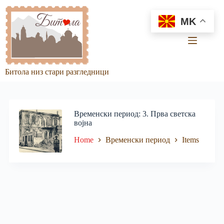
Skip
to
MK
content
Битола низ стари разгледници
Временски период
3. Прва светска
војна
Home
Временски период
Items