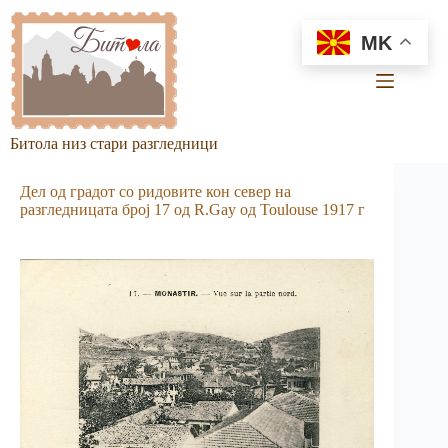
Skip
to
MK
content
Битола низ стари разгледници
Дел од градот со ридовите кон север на
разгледницата број 17 од R.Gay од Toulouse 1917 г