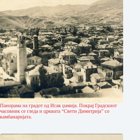
Панорама на градот од Исак џамија. Покрај Градскиот
часовник се гледа и црквата “Свети Димитрија” со
камба­наријата.