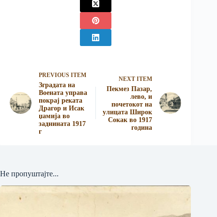
PREVIOUS ITEM
NEXT ITEM
Зградата на
Пекмез Пазар,
Воената управа
лево, и
покрај реката
почетокот на
Драгор и Исак
улицата Широк
џамија во
Сокак во 1917
заднината 1917
година
г
Не пропуштајте...