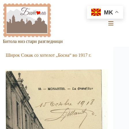
Skip
to
MK
content
Битола низ стари разгледници
Широк Сокак со хотелот „Босна“ во 1917 г.