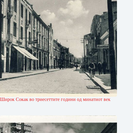
Широк Сокак во триесеттите години од минатиот век