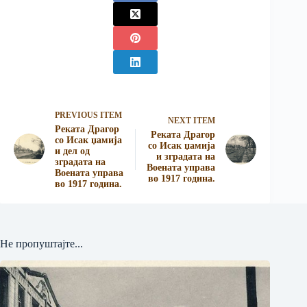
PREVIOUS ITEM
NEXT ITEM
Реката Драгор
Реката Драгор
со Исак џамија
со Исак џамија
и дел од
и зградата на
зградата на
Воената управа
Воената управа
во 1917 година.
во 1917 година.
Не пропуштајте...