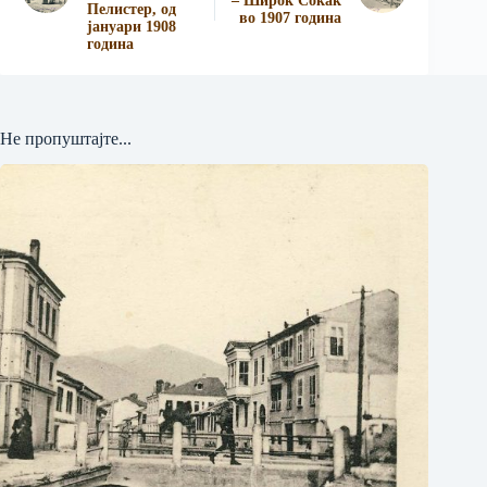
– Широк Сокак
Пелистер, од
во 1907 година
јануари 1908
година
Не пропуштајте...