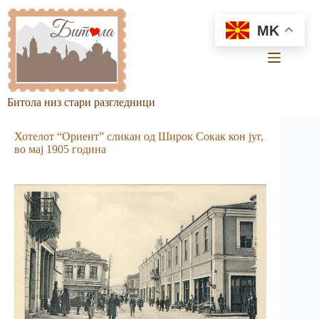
Skip
to
MK
content
Битола низ стари разгледници
Хотелот “Ориент” сликан од Широк Сокак кон југ,
во мај 1905 година