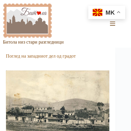
Skip
to
MK
content
Битола низ стари разгледници
Поглед на западниот дел од градот