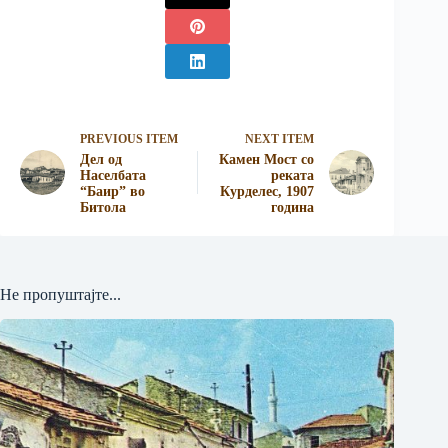
PREVIOUS ITEM
NEXT ITEM
Дел од
Камен Мост со
Населбата
реката
“Баир” во
Курделес, 1907
Битола
година
Не пропуштајте...