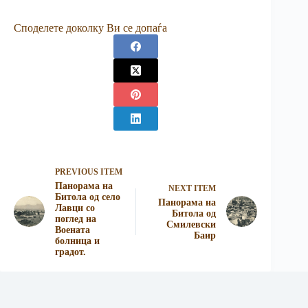
Споделете доколку Ви се допаѓа
PREVIOUS ITEM
Панорама на
NEXT ITEM
Битола од село
Панорама на
Лавци со
Битола од
поглед на
Смилевски
Воената
Баир
болница и
градот.