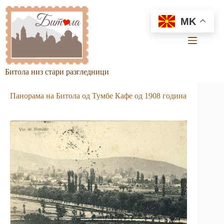
Skip
to
MK
content
Битола низ стари разгледници
Панорама на Битола од Тумбе Кафе од 1908 година